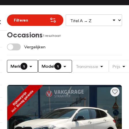
Filteren
Occasions
1 resultaat
Vergelijken
Merk
Model
Transmissie
Prijs
1
1