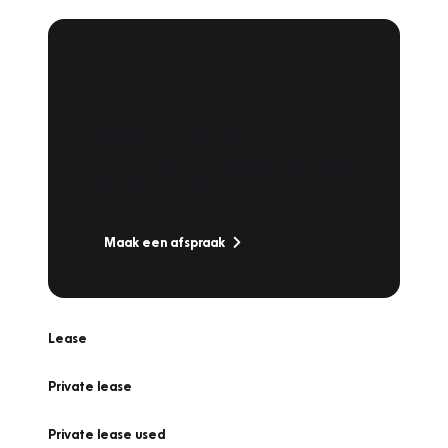
Plan een
Werkplaatsafspraak
Is uw auto toe aan Onderhoud,
Bandenwissel of een Vakantiecheck? Plan
online een afspraak!
Maak een afspraak
Lease
Private lease
Private lease used