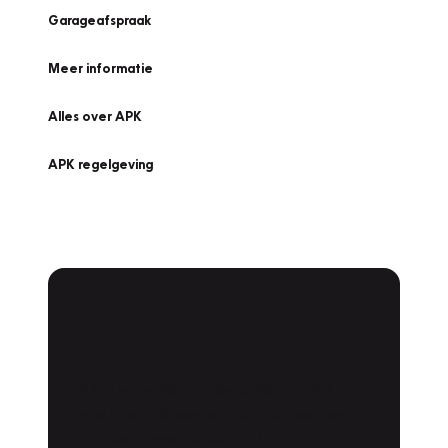
Garageafspraak
Meer informatie
Alles over APK
APK regelgeving
APK Keuring bij
Vakgarage!
Is het weer tijd voor de jaarlijkse APK? Ga
snel naar Vakgarage bij u in de buurt, en ga
zonder zorgen de weg op!