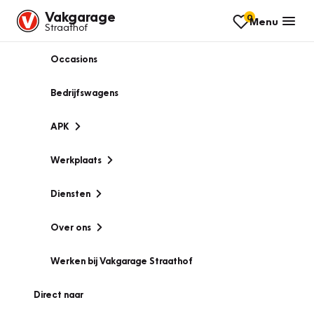
Vakgarage
0
Menu
Straathof
Occasions
Bedrijfswagens
APK
Werkplaats
Diensten
Over ons
Werken bij Vakgarage Straathof
Direct naar