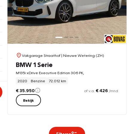
Vakgarage Straathof
| Nieuwe Wetering (ZH)
BMW 1 Serie
M135i xDrive Executive Edition 306 PK,
2020
Benzine
72.012 km
€ 35.950
€ 426
of v.a.
/mnd
Bekijk
Filteren