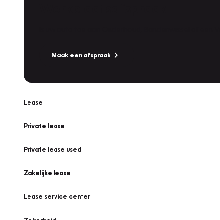
Werkplaatsafspraak
Is uw auto toe aan Onderhoud, Bandenwissel of een Va
Maak een afspraak
Lease
Private lease
Private lease used
Zakelijke lease
Lease service center