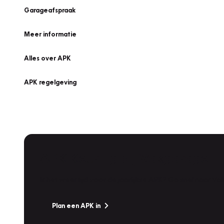
Garageafspraak
Meer informatie
Alles over APK
APK regelgeving
APK Keuring bij Vakgarage!
Is het weer tijd voor de jaarlijkse APK? Ga snel naar V
Plan een APK in