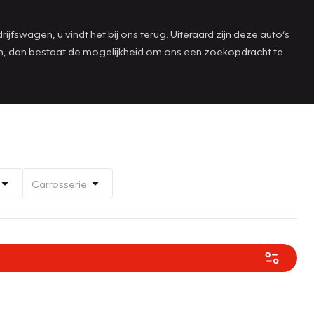
jfswagen, u vindt het bij ons terug. Uiteraard zijn deze auto’s
aan, dan bestaat de mogelijkheid om ons een zoekopdracht te
Carrosserie