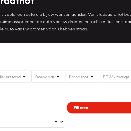
traathof
 veelal een auto die bij uw wensen aansluit. Van stadsauto tot bedri
t ruime assortiment de auto van uw dromen er toch niet tussen st
 dé auto van uw dromen voor u hebben staan.
Tellerstand
Bouwjaar
Brandstof
BTW / marge
Filteren