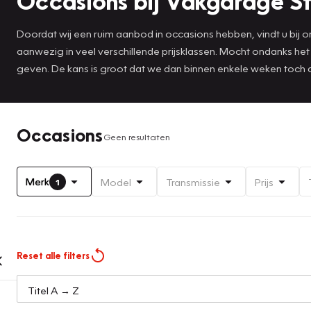
Occasions bij Vakgarage S
Doordat wij een ruim aanbod in occasions hebben, vindt u bij ons
aanwezig in veel verschillende prijsklassen. Mocht ondanks he
geven. De kans is groot dat we dan binnen enkele weken toch
Occasions
Geen resultaten
Merk
Model
Transmissie
Prijs
1
Reset alle filters