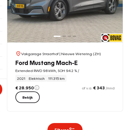
Vakgarage Straathof
| Nieuwe Wetering (ZH)
Ford Mustang Mach-E
Extended RWD 98 kWh, SOH 94.2 % /
2021
Elektrisch
111.315 km
€ 28.950
€ 343
of v.a.
/mnd
Bekijk
Filteren