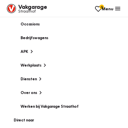
Vakgarage
0
Menu
Straathof
Occasions
Bedrijfswagens
APK
Werkplaats
Diensten
Over ons
Werken bij Vakgarage Straathof
Direct naar