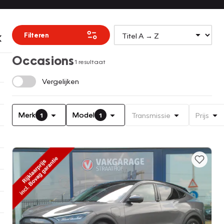
Filteren
Occasions
1 resultaat
Vergelijken
Merk
Model
Transmissie
Prijs
1
1