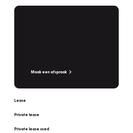
Plan een
Werkplaatsafspraak
Is uw auto toe aan Onderhoud,
Bandenwissel of een Vakantiecheck? Plan
online een afspraak!
Maak een afspraak
Lease
Private lease
Private lease used