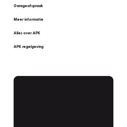
Garageafspraak
Meer informatie
Alles over APK
APK regelgeving
APK Keuring bij
Vakgarage!
Is het weer tijd voor de jaarlijkse APK? Ga
snel naar Vakgarage bij u in de buurt, en ga
zonder zorgen de weg op!