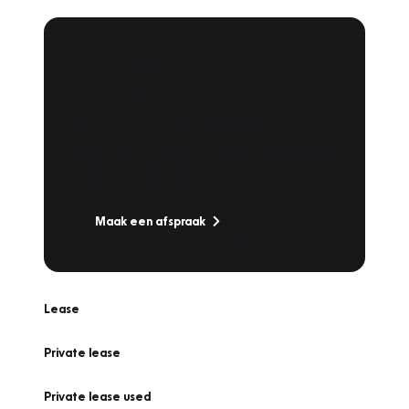
Plan een
Werkplaatsafspraak
Is uw auto toe aan Onderhoud,
Bandenwissel of een Vakantiecheck? Plan
online een afspraak!
Maak een afspraak
Lease
Private lease
Private lease used