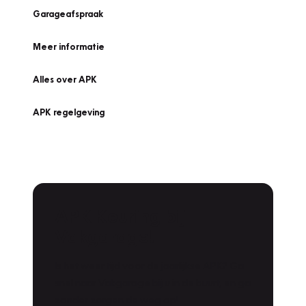
Garageafspraak
Meer informatie
Alles over APK
APK regelgeving
APK Keuring bij
Vakgarage!
Is het weer tijd voor de jaarlijkse APK? Ga
snel naar Vakgarage bij u in de buurt, en ga
zonder zorgen de weg op!