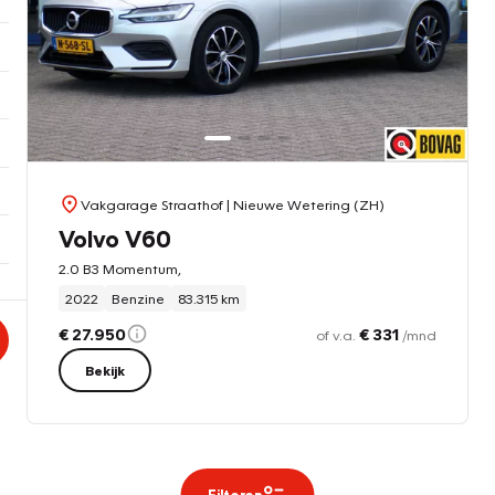
Vakgarage Straathof
| Nieuwe Wetering (ZH)
Volvo V60
2.0 B3 Momentum,
2022
Benzine
83.315 km
€ 27.950
€ 331
of v.a.
/mnd
Bekijk
Filteren