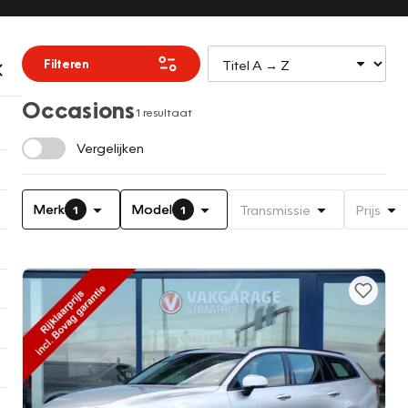
Filteren
Occasions
1 resultaat
Vergelijken
Merk
Model
Transmissie
Prijs
1
1