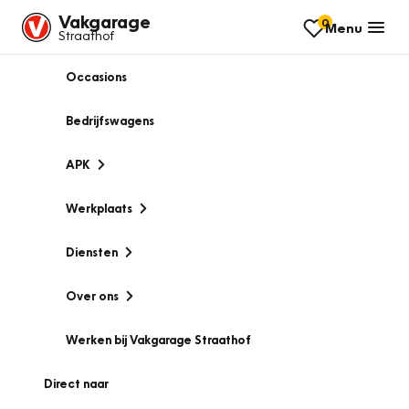
Vakgarage
0
Menu
Straathof
Occasions
Bedrijfswagens
APK
Werkplaats
Diensten
Over ons
Werken bij Vakgarage Straathof
Direct naar