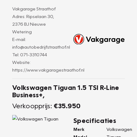
Vakgarage Straathof
Adres: Ripselaan 30,
2376 BJ Nieuwe
Wetering
E-mail:
info@autobedrijfstraathof.nl
Tel: 071-3310744
Website:
https://www.vakgaragestraathof.nl
Volkswagen Tiguan 1.5 TSI R-Line
Business+,
Verkoopprijs:
€35.950
Specificaties
Merk
Volkswagen
Model
Tiguan