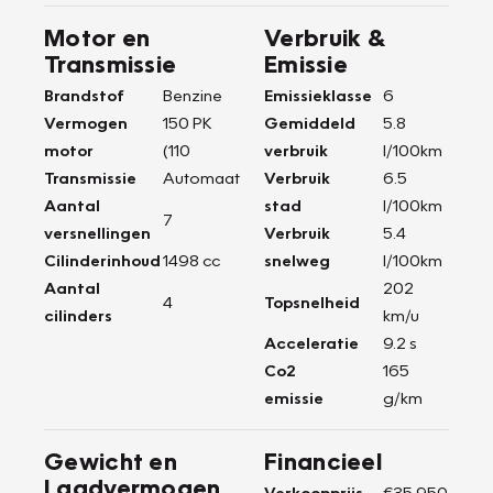
Motor en
Verbruik &
Transmissie
Emissie
Brandstof
Benzine
Emissieklasse
6
Vermogen
150 PK
Gemiddeld
5.8
motor
(110
verbruik
l/100km
Transmissie
Automaat
Verbruik
6.5
Aantal
stad
l/100km
7
versnellingen
Verbruik
5.4
Cilinderinhoud
1498 cc
snelweg
l/100km
Aantal
202
4
Topsnelheid
cilinders
km/u
Acceleratie
9.2 s
Co2
165
emissie
g/km
Gewicht en
Financieel
Laadvermogen
Verkoopprijs
€35.950