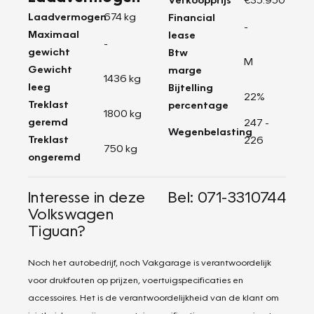
Laadvermogen
674 kg
Financial
-
Maximaal
lease
-
gewicht
Btw
M
Gewicht
marge
1436 kg
leeg
Bijtelling
22%
Treklast
percentage
1800 kg
geremd
247 -
Wegenbelasting
Treklast
226
750 kg
ongeremd
Interesse in deze
Bel: 071-3310744
Volkswagen
Tiguan?
Noch het autobedrijf, noch Vakgarage is verantwoordelijk
voor drukfouten op prijzen, voertuigspecificaties en
accessoires. Het is de verantwoordelijkheid van de klant om