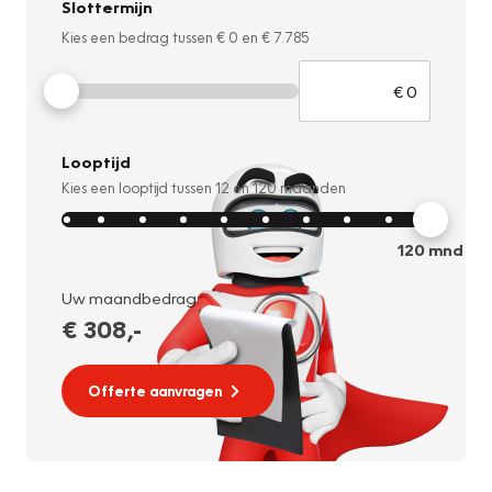
Slottermijn
Kies een bedrag tussen
€ 0
en
€ 7.785
Looptijd
Kies een looptijd tussen
12
en
120
maanden
120
mnd
Uw maandbedrag:
€ 308
,-
Offerte aanvragen