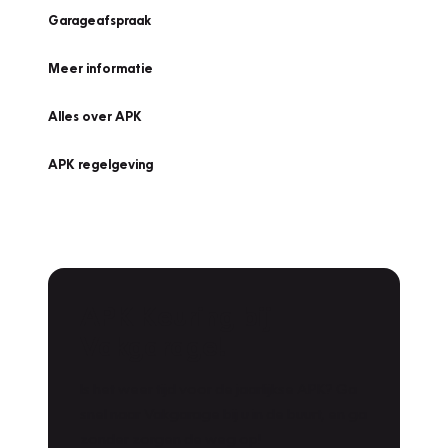
Garageafspraak
Meer informatie
Alles over APK
APK regelgeving
APK Keuring bij
Vakgarage!
Is het weer tijd voor de jaarlijkse APK? Ga
snel naar Vakgarage bij u in de buurt, en ga
zonder zorgen de weg op!