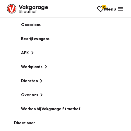
Vakgarage
0
Menu
Straathof
Occasions
Bedrijfswagens
APK
Werkplaats
Diensten
Over ons
Werken bij Vakgarage Straathof
Direct naar