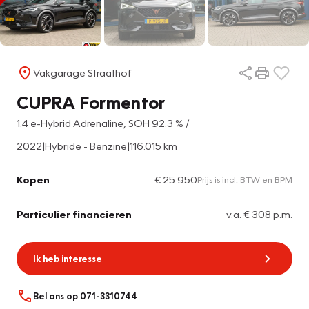
Vakgarage Straathof
CUPRA Formentor
1.4 e-Hybrid Adrenaline, SOH 92.3 % /
2022
|
Hybride - Benzine
|
116.015 km
Kopen
€ 25.950
Prijs is incl. BTW en BPM
Particulier financieren
v.a. € 308 p.m.
Ik heb interesse
Bel ons op 071-3310744