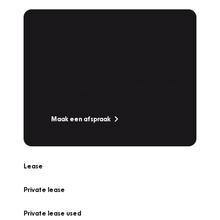
Plan een
Werkplaatsafspraak
Is uw auto toe aan Onderhoud,
Bandenwissel of een Vakantiecheck? Plan
online een afspraak!
Maak een afspraak
Lease
Private lease
Private lease used