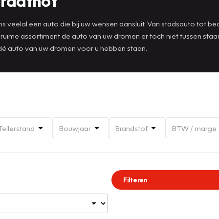
traathof
 veelal een auto die bij uw wensen aansluit. Van stadsauto tot bedri
t ruime assortiment de auto van uw dromen er toch niet tussen st
 dé auto van uw dromen voor u hebben staan.
Tellerstand
Bouwjaar
Brandstof
BTW / marge
Filteren