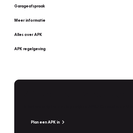
Garageafspraak
Meer informatie
Alles over APK
APK regelgeving
APK Keuring bij Vakgarage!
Is het weer tijd voor de jaarlijkse APK? Ga snel naar V
Plan een APK in