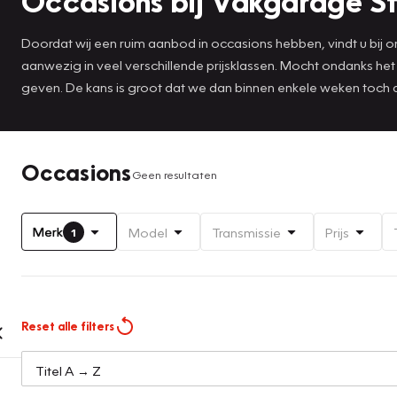
Occasions bij Vakgarage S
Doordat wij een ruim aanbod in occasions hebben, vindt u bij ons
aanwezig in veel verschillende prijsklassen. Mocht ondanks he
geven. De kans is groot dat we dan binnen enkele weken toch
Occasions
Geen resultaten
Merk
Model
Transmissie
Prijs
1
Reset alle filters