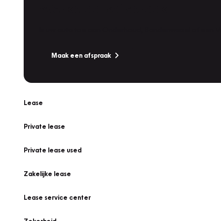
Werkplaatsafspraak
Is uw auto toe aan Onderhoud, Bandenwissel of een Va
Maak een afspraak
Lease
Private lease
Private lease used
Zakelijke lease
Lease service center