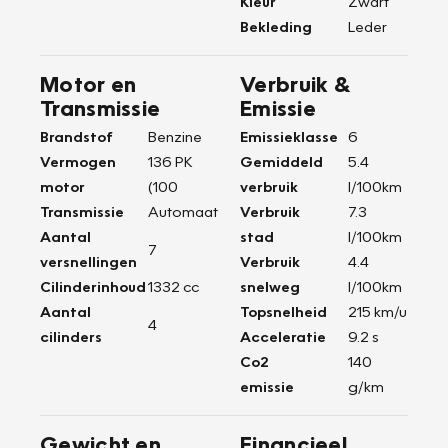
Kleur
Zwart
Bekleding
Leder
Motor en
Verbruik &
Transmissie
Emissie
Brandstof
Benzine
Emissieklasse
6
Vermogen
136 PK
Gemiddeld
5.4
motor
(100
verbruik
l/100km
Transmissie
Automaat
Verbruik
7.3
Aantal
stad
l/100km
7
versnellingen
Verbruik
4.4
Cilinderinhoud
1332 cc
snelweg
l/100km
Aantal
Topsnelheid
215 km/u
4
cilinders
Acceleratie
9.2 s
Co2
140
emissie
g/km
Gewicht en
Financieel