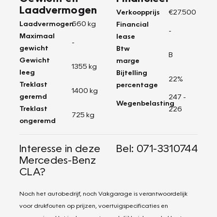
Laadvermogen
Verkoopprijs
€27.500
Laadvermogen
660 kg
Financial
-
Maximaal
lease
-
gewicht
Btw
B
Gewicht
marge
1355 kg
leeg
Bijtelling
22%
Treklast
percentage
1400 kg
geremd
247 -
Wegenbelasting
Treklast
226
725 kg
ongeremd
Interesse in deze
Bel: 071-3310744
Mercedes-Benz
CLA?
Noch het autobedrijf, noch Vakgarage is verantwoordelijk
voor drukfouten op prijzen, voertuigspecificaties en