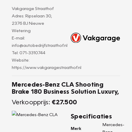
Vakgarage Straathof
Adres: Ripselaan 30,
2376 BJ Nieuwe
Wetering
E-mail:
info@autobedrijfstraathof.nl
Tel: 071-3310744
Website:
https://www.vakgaragestraathof.nl
Mercedes-Benz CLA Shooting
Brake 180 Business Solution Luxury,
Verkoopprijs:
€27.500
Specificaties
Mercedes-
Merk
Benz