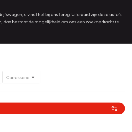
jfswagen, u vindt het bij ons terug. Uiteraard zijn deze auto’s
aan, dan bestaat de mogelijkheid om ons een zoekopdracht te
Carrosserie