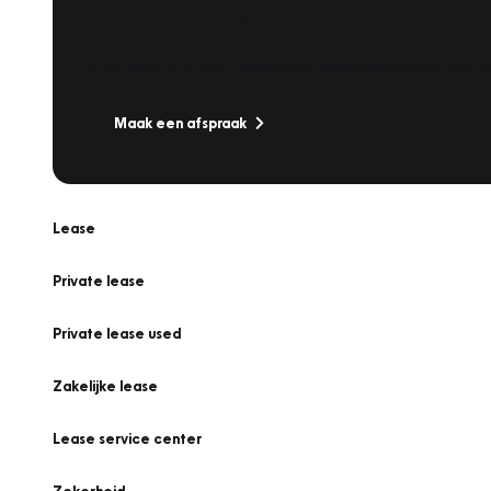
Werkplaatsafspraak
Is uw auto toe aan Onderhoud, Bandenwissel of een Va
Maak een afspraak
Lease
Private lease
Private lease used
Zakelijke lease
Lease service center