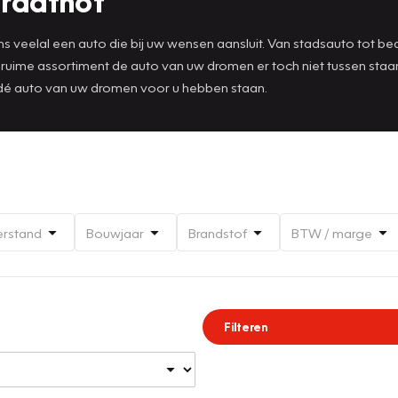
traathof
 veelal een auto die bij uw wensen aansluit. Van stadsauto tot bedri
t ruime assortiment de auto van uw dromen er toch niet tussen st
 dé auto van uw dromen voor u hebben staan.
erstand
Bouwjaar
Brandstof
BTW / marge
Filteren