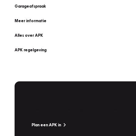
Garageafspraak
Meer informatie
Alles over APK
APK regelgeving
APK Keuring bij Vakgarage!
Is het weer tijd voor de jaarlijkse APK? Ga snel naar V
Plan een APK in