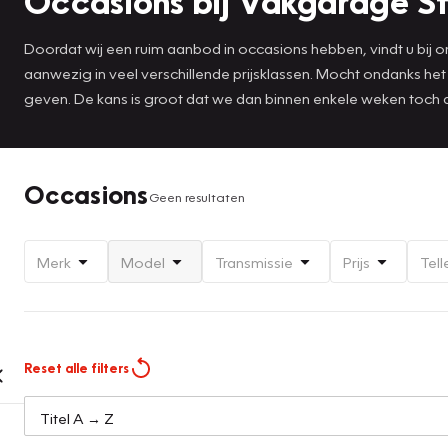
Occasions bij Vakgarage S
Doordat wij een ruim aanbod in occasions hebben, vindt u bij ons
aanwezig in veel verschillende prijsklassen. Mocht ondanks he
geven. De kans is groot dat we dan binnen enkele weken toch
Occasions
Geen resultaten
Merk
Model
Transmissie
Prijs
Tell
Reset alle filters