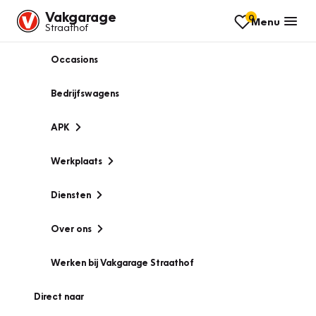
Vakgarage
0
Menu
Straathof
Occasions
Bedrijfswagens
APK
Werkplaats
Diensten
Over ons
Werken bij Vakgarage Straathof
Direct naar