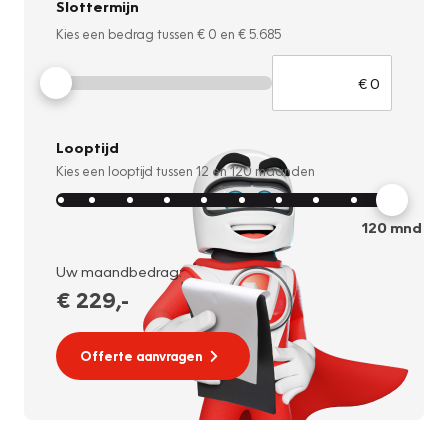
Slottermijn
Kies een bedrag tussen
€ 0
en
€ 5.685
Looptijd
Kies een looptijd tussen
12
en
120
maanden
120
mnd
Uw maandbedrag:
€ 229
,-
Offerte aanvragen