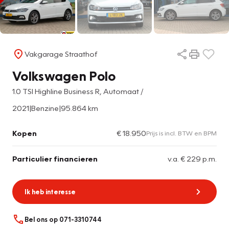
Vakgarage Straathof
Volkswagen Polo
1.0 TSI Highline Business R, Automaat /
2021
|
Benzine
|
95.864 km
Kopen
€ 18.950
Prijs is incl. BTW en BPM
Particulier financieren
v.a. € 229 p.m.
Ik heb interesse
Bel ons op 071-3310744