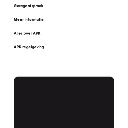
Garageafspraak
Meer informatie
Alles over APK
APK regelgeving
APK Keuring bij
Vakgarage!
Is het weer tijd voor de jaarlijkse APK? Ga
snel naar Vakgarage bij u in de buurt, en ga
zonder zorgen de weg op!