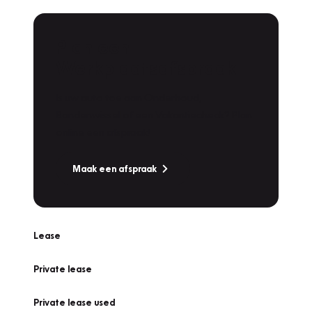
Plan een
Werkplaatsafspraak
Is uw auto toe aan Onderhoud,
Bandenwissel of een Vakantiecheck? Plan
online een afspraak!
Maak een afspraak
Lease
Private lease
Private lease used