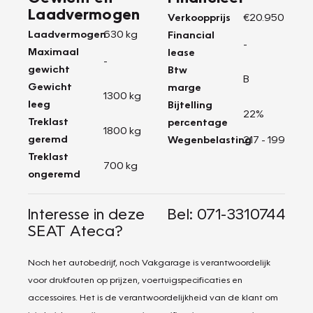
Laadvermogen
Verkoopprijs
€20.950
Laadvermogen
630 kg
Financial
-
Maximaal
lease
-
gewicht
Btw
B
Gewicht
marge
1300 kg
leeg
Bijtelling
22%
Treklast
percentage
1800 kg
geremd
Wegenbelasting
217 - 199
Treklast
700 kg
ongeremd
Interesse in deze
Bel: 071-3310744
SEAT Ateca?
Noch het autobedrijf, noch Vakgarage is verantwoordelijk
voor drukfouten op prijzen, voertuigspecificaties en
accessoires. Het is de verantwoordelijkheid van de klant om