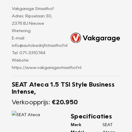
Vakgarage Straathof
Adres: Ripselaan 30,
2376 BJ Nieuwe
Wetering
E-mail:
info@autobedrijfstraathof.nl
Tel: 071-3310744
Website:
https://www.vakgaragestraathof.nl
SEAT Ateca 1.5 TSI Style Business
Intense,
Verkoopprijs:
€20.950
Specificaties
Merk
SEAT
Model
Ateca