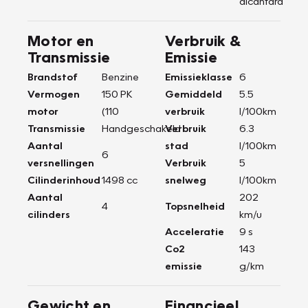
alcantara
Motor en
Verbruik &
Transmissie
Emissie
Brandstof
Benzine
Emissieklasse
6
Vermogen
150 PK
Gemiddeld
5.5
motor
(110
verbruik
l/100km
Transmissie
Handgeschakeld
Verbruik
6.3
Aantal
stad
l/100km
6
versnellingen
Verbruik
5
Cilinderinhoud
1498 cc
snelweg
l/100km
Aantal
202
4
Topsnelheid
cilinders
km/u
Acceleratie
9 s
Co2
143
emissie
g/km
Gewicht en
Financieel