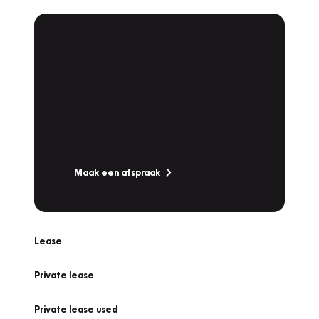
Plan een
Werkplaatsafspraak
Is uw auto toe aan Onderhoud,
Bandenwissel of een Vakantiecheck? Plan
online een afspraak!
Maak een afspraak
Lease
Private lease
Private lease used