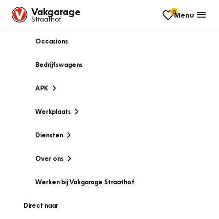
Vakgarage
0
Menu
Straathof
Occasions
Bedrijfswagens
APK
Werkplaats
Diensten
Over ons
Werken bij Vakgarage Straathof
Direct naar