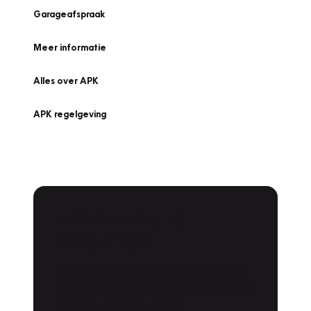
Garageafspraak
Meer informatie
Alles over APK
APK regelgeving
APK Keuring bij
Vakgarage!
Is het weer tijd voor de jaarlijkse APK? Ga
snel naar Vakgarage bij u in de buurt, en ga
zonder zorgen de weg op!