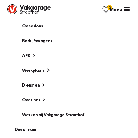
Vakgarage
0
Menu
Straathof
Occasions
Bedrijfswagens
APK
Werkplaats
Diensten
Over ons
Werken bij Vakgarage Straathof
Direct naar