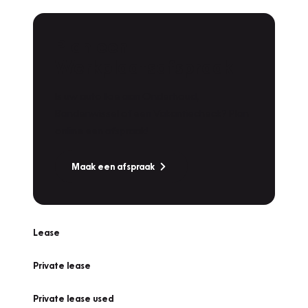
Plan een
Werkplaatsafspraak
Is uw auto toe aan Onderhoud,
Bandenwissel of een Vakantiecheck? Plan
online een afspraak!
Maak een afspraak
Lease
Private lease
Private lease used