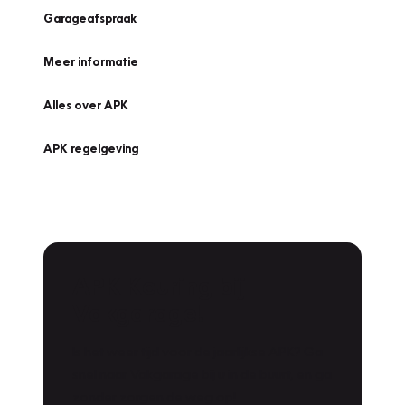
Garageafspraak
Meer informatie
Alles over APK
APK regelgeving
APK Keuring bij
Vakgarage!
Is het weer tijd voor de jaarlijkse APK? Ga
snel naar Vakgarage bij u in de buurt, en ga
zonder zorgen de weg op!