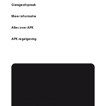
Garageafspraak
Meer informatie
Alles over APK
APK regelgeving
APK Keuring bij
Vakgarage!
Is het weer tijd voor de jaarlijkse APK? Ga
snel naar Vakgarage bij u in de buurt, en ga
zonder zorgen de weg op!