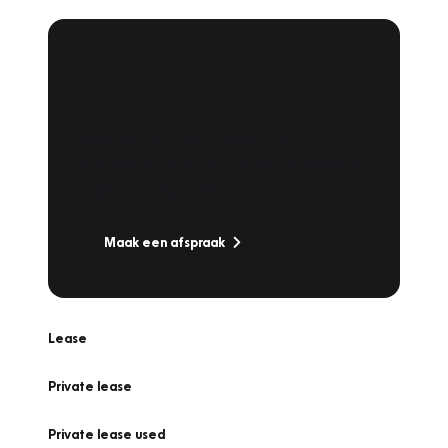
Plan een
Werkplaatsafspraak
Is uw auto toe aan Onderhoud,
Bandenwissel of een Vakantiecheck? Plan
online een afspraak!
Maak een afspraak
Lease
Private lease
Private lease used