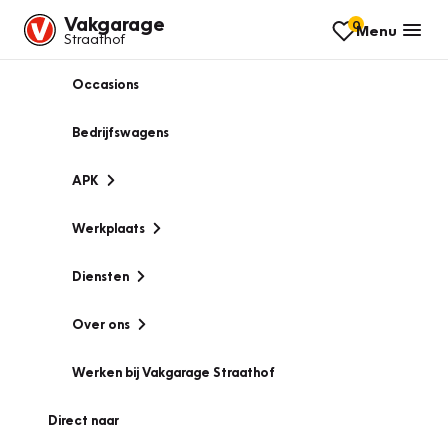
Vakgarage
0
Menu
Straathof
Occasions
Bedrijfswagens
APK
Werkplaats
Diensten
Over ons
Werken bij Vakgarage Straathof
Direct naar