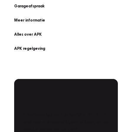
Garageafspraak
Meer informatie
Alles over APK
APK regelgeving
APK Keuring bij
Vakgarage!
Is het weer tijd voor de jaarlijkse APK? Ga
snel naar Vakgarage bij u in de buurt, en ga
zonder zorgen de weg op!