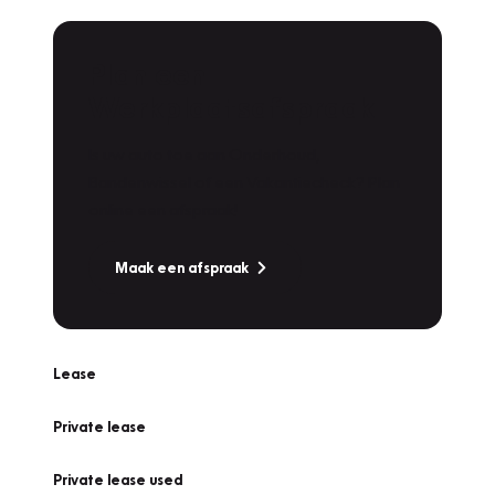
Plan een
Werkplaatsafspraak
Is uw auto toe aan Onderhoud,
Bandenwissel of een Vakantiecheck? Plan
online een afspraak!
Maak een afspraak
Lease
Private lease
Private lease used