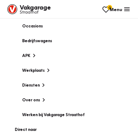
Vakgarage
0
Menu
Straathof
Occasions
Bedrijfswagens
APK
Werkplaats
Diensten
Over ons
Werken bij Vakgarage Straathof
Direct naar