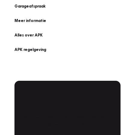
Garageafspraak
Meer informatie
Alles over APK
APK regelgeving
APK Keuring bij
Vakgarage!
Is het weer tijd voor de jaarlijkse APK? Ga
snel naar Vakgarage bij u in de buurt, en ga
zonder zorgen de weg op!