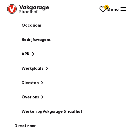
Vakgarage
0
Menu
Straathof
Occasions
Bedrijfswagens
APK
Werkplaats
Diensten
Over ons
Werken bij Vakgarage Straathof
Direct naar