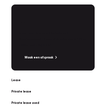
Plan een
Werkplaatsafspraak
Is uw auto toe aan Onderhoud,
Bandenwissel of een Vakantiecheck? Plan
online een afspraak!
Maak een afspraak
Lease
Private lease
Private lease used