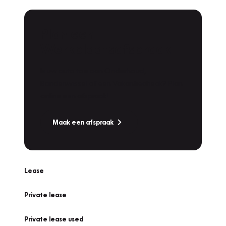
Plan een
Werkplaatsafspraak
Is uw auto toe aan Onderhoud,
Bandenwissel of een Vakantiecheck? Plan
online een afspraak!
Maak een afspraak
Lease
Private lease
Private lease used