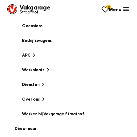
Vakgarage
0
Menu
Straathof
Occasions
Bedrijfswagens
APK
Werkplaats
Diensten
Over ons
Werken bij Vakgarage Straathof
Direct naar