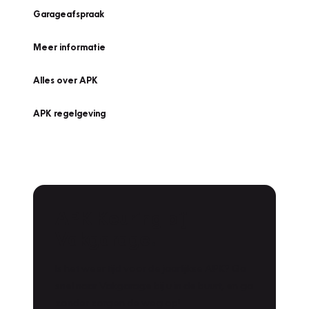
Garageafspraak
Meer informatie
Alles over APK
APK regelgeving
APK Keuring bij
Vakgarage!
Is het weer tijd voor de jaarlijkse APK? Ga
snel naar Vakgarage bij u in de buurt, en ga
zonder zorgen de weg op!