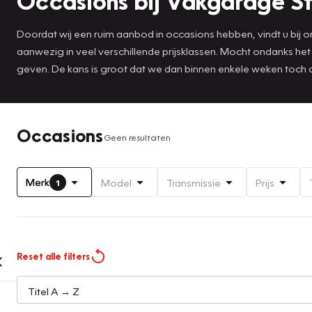
Occasions bij Vakgarage S
Doordat wij een ruim aanbod in occasions hebben, vindt u bij ons
aanwezig in veel verschillende prijsklassen. Mocht ondanks he
geven. De kans is groot dat we dan binnen enkele weken toch
Occasions
Geen resultaten
Merk
Model
Transmissie
Prijs
1
Reset alle filters