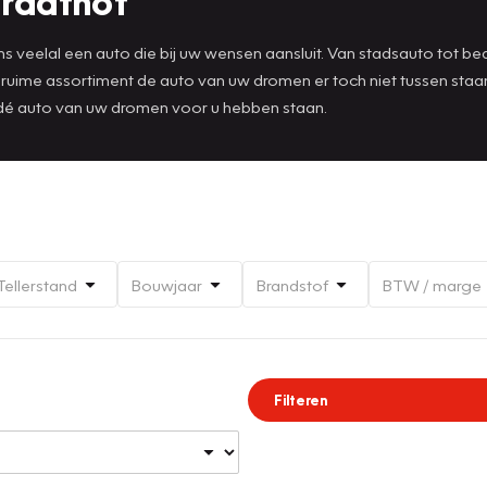
traathof
 veelal een auto die bij uw wensen aansluit. Van stadsauto tot bedri
t ruime assortiment de auto van uw dromen er toch niet tussen st
 dé auto van uw dromen voor u hebben staan.
Tellerstand
Bouwjaar
Brandstof
BTW / marge
Filteren