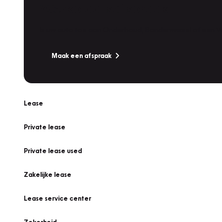
Werkplaatsafspraak
Is uw auto toe aan Onderhoud, Bandenwissel of een Va
Maak een afspraak
Lease
Private lease
Private lease used
Zakelijke lease
Lease service center