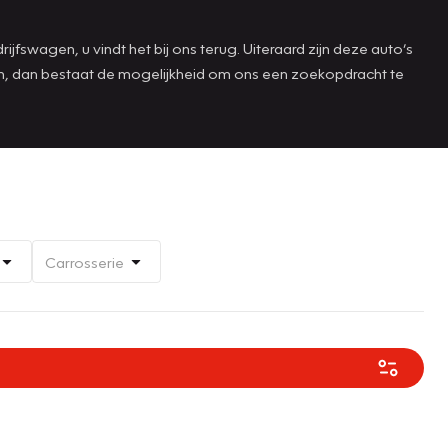
jfswagen, u vindt het bij ons terug. Uiteraard zijn deze auto’s
aan, dan bestaat de mogelijkheid om ons een zoekopdracht te
Carrosserie