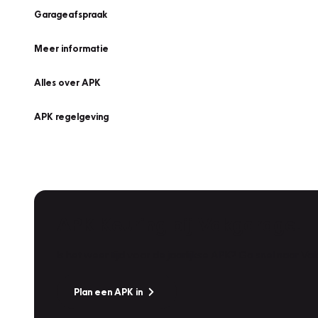
Garageafspraak
Meer informatie
Alles over APK
APK regelgeving
APK Keuring bij Vakgarage!
Is het weer tijd voor de jaarlijkse APK? Ga snel naar V
Plan een APK in