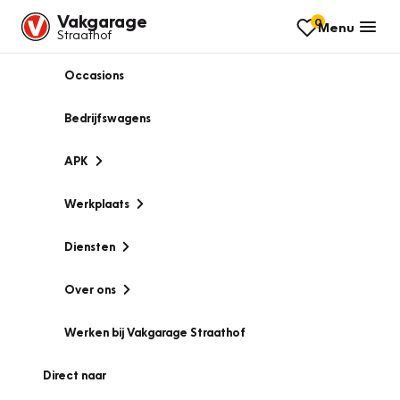
Vakgarage
0
Menu
Straathof
Occasions
Bedrijfswagens
APK
Werkplaats
Diensten
Over ons
Werken bij Vakgarage Straathof
Direct naar