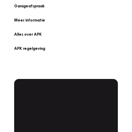
Garageafspraak
Meer informatie
Alles over APK
APK regelgeving
APK Keuring bij
Vakgarage!
Is het weer tijd voor de jaarlijkse APK? Ga
snel naar Vakgarage bij u in de buurt, en ga
zonder zorgen de weg op!