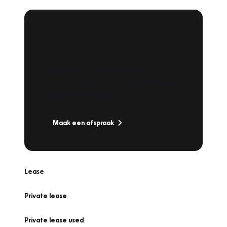
Plan een
Werkplaatsafspraak
Is uw auto toe aan Onderhoud,
Bandenwissel of een Vakantiecheck? Plan
online een afspraak!
Maak een afspraak
Lease
Private lease
Private lease used