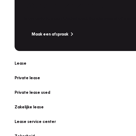
Werkplaatsafspraak
Is uw auto toe aan Onderhoud, Bandenwissel of een Va
Maak een afspraak
Lease
Private lease
Private lease used
Zakelijke lease
Lease service center