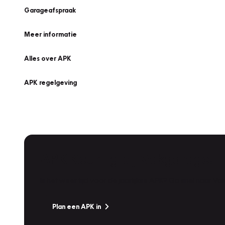
Garageafspraak
Meer informatie
Alles over APK
APK regelgeving
APK Keuring bij Vakgarage!
Is het weer tijd voor de jaarlijkse APK? Ga snel naar V
Plan een APK in