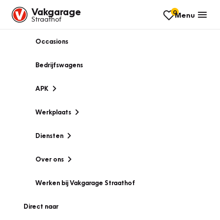
Vakgarage
0
Menu
Straathof
Occasions
Bedrijfswagens
APK
Werkplaats
Diensten
Over ons
Werken bij Vakgarage Straathof
Direct naar