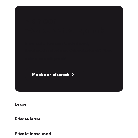
Plan een
Werkplaatsafspraak
Is uw auto toe aan Onderhoud,
Bandenwissel of een Vakantiecheck? Plan
online een afspraak!
Maak een afspraak
Lease
Private lease
Private lease used