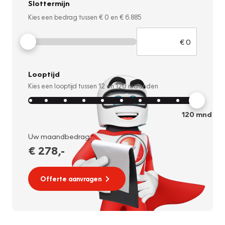
Slottermijn
Kies een bedrag tussen
€ 0
en
€ 6.885
Looptijd
Kies een looptijd tussen
12
en
120
maanden
120
mnd
Uw maandbedrag:
€ 278
,-
Offerte aanvragen