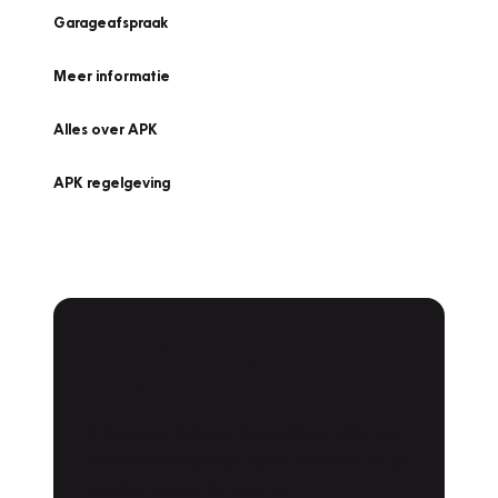
Garageafspraak
Meer informatie
Alles over APK
APK regelgeving
APK Keuring bij
Vakgarage!
Is het weer tijd voor de jaarlijkse APK? Ga
snel naar Vakgarage bij u in de buurt, en ga
zonder zorgen de weg op!