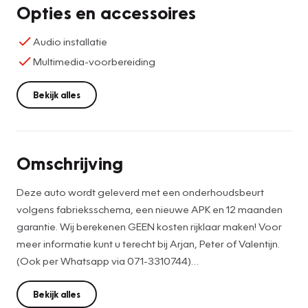
Opties en accessoires
Audio installatie
Multimedia-voorbereiding
Bekijk alles
Omschrijving
Deze auto wordt geleverd met een onderhoudsbeurt
volgens fabrieksschema, een nieuwe APK en 12 maanden
garantie. Wij berekenen GEEN kosten rijklaar maken! Voor
meer informatie kunt u terecht bij Arjan, Peter of Valentijn.
(Ook per Whatsapp via 071-3310744)
Wij trachten de advertentie met zoveel mogelijk zorg
samen te stellen. Aan deze advertentie kunnen geen
Bekijk alles