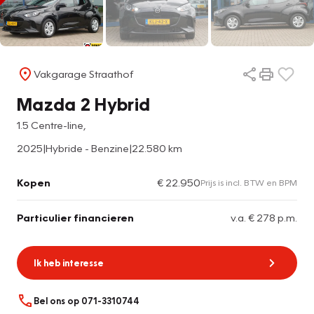
Vakgarage Straathof
Mazda 2 Hybrid
1.5 Centre-line,
2025
|
Hybride - Benzine
|
22.580 km
Kopen
€ 22.950
Prijs is incl. BTW en BPM
Particulier financieren
v.a. € 278 p.m.
Ik heb interesse
Bel ons op 071-3310744