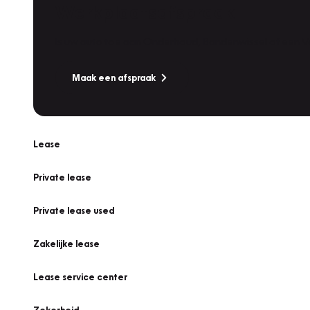
Werkplaatsafspraak
Is uw auto toe aan Onderhoud, Bandenwissel of een Va
Maak een afspraak
Lease
Private lease
Private lease used
Zakelijke lease
Lease service center