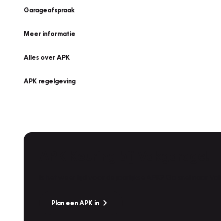
Garageafspraak
Meer informatie
Alles over APK
APK regelgeving
APK Keuring bij Vakgarage!
Is het weer tijd voor de jaarlijkse APK? Ga snel naar V
Plan een APK in