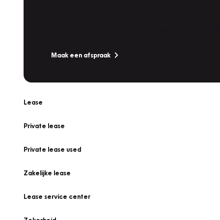
Werkplaatsafspraak
Is uw auto toe aan Onderhoud, Bandenwissel of een Va
Maak een afspraak
Lease
Private lease
Private lease used
Zakelijke lease
Lease service center