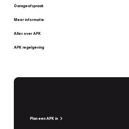
Garageafspraak
Meer informatie
Alles over APK
APK regelgeving
APK Keuring bij Vakgarage!
Is het weer tijd voor de jaarlijkse APK? Ga snel naar V
Plan een APK in