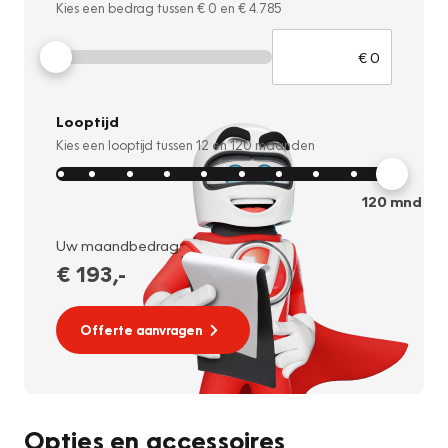
Kies een bedrag tussen
€ 0
en
€ 4.785
Looptijd
Kies een looptijd tussen
12
en
120
maanden
120
mnd
Uw maandbedrag:
€ 193
,-
Offerte aanvragen
Opties en accessoires