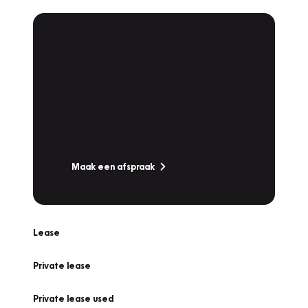
Plan een
Werkplaatsafspraak
Is uw auto toe aan Onderhoud,
Bandenwissel of een Vakantiecheck? Plan
online een afspraak!
Maak een afspraak
Lease
Private lease
Private lease used