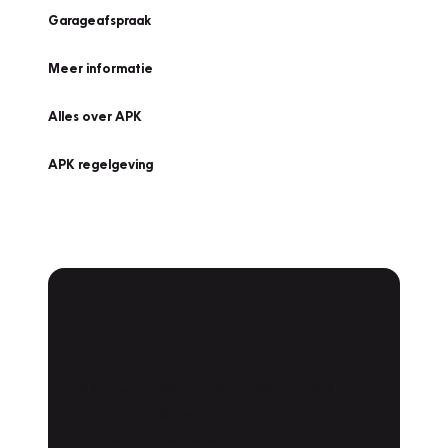
Garageafspraak
Meer informatie
Alles over APK
APK regelgeving
APK Keuring bij
Vakgarage!
Is het weer tijd voor de jaarlijkse APK? Ga
snel naar Vakgarage bij u in de buurt, en ga
zonder zorgen de weg op!