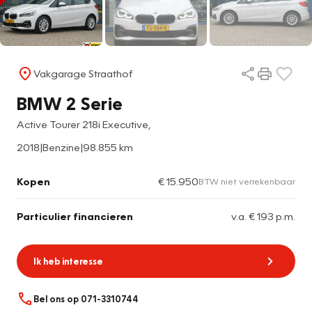
Vakgarage Straathof
BMW 2 Serie
Active Tourer 218i Executive,
2018
|
Benzine
|
98.855 km
Kopen
€ 15.950
BTW niet verrekenbaar
Particulier financieren
v.a. € 193 p.m.
Ik heb interesse
Bel ons op 071-3310744