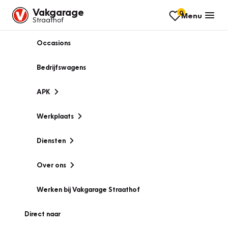
Vakgarage
0
Menu
Straathof
Occasions
Bedrijfswagens
APK
Werkplaats
Diensten
Over ons
Werken bij Vakgarage Straathof
Direct naar