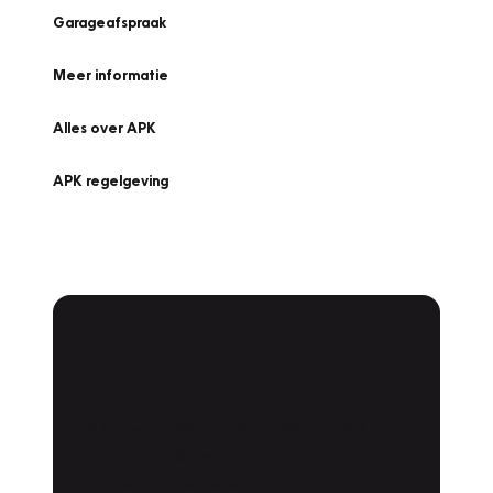
Garageafspraak
Meer informatie
Alles over APK
APK regelgeving
APK Keuring bij
Vakgarage!
Is het weer tijd voor de jaarlijkse APK? Ga
snel naar Vakgarage bij u in de buurt, en ga
zonder zorgen de weg op!