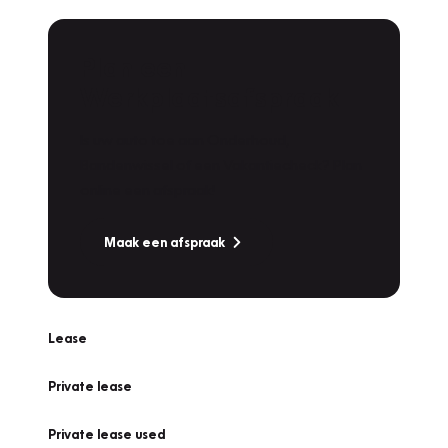
Plan een
Werkplaatsafspraak
Is uw auto toe aan Onderhoud,
Bandenwissel of een Vakantiecheck? Plan
online een afspraak!
Maak een afspraak
Lease
Private lease
Private lease used