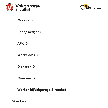
Vakgarage
0
Menu
Straathof
Occasions
Bedrijfswagens
APK
Werkplaats
Diensten
Over ons
Werken bij Vakgarage Straathof
Direct naar