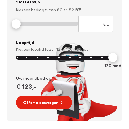
Slottermijn
Kies een bedrag tussen
€ 0
en
€ 2.685
Looptijd
Kies een looptijd tussen
12
en
120
maanden
120
mnd
Uw maandbedrag:
€ 123
,-
Offerte aanvragen