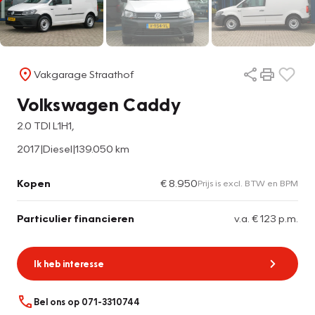
Vakgarage Straathof
Volkswagen Caddy
2.0 TDI L1H1,
2017
|
Diesel
|
139.050 km
Kopen
€ 8.950
Prijs is excl. BTW en BPM
Particulier financieren
v.a. € 123 p.m.
Ik heb interesse
Bel ons op 071-3310744