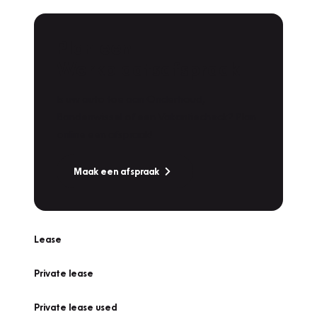
Plan een
Werkplaatsafspraak
Is uw auto toe aan Onderhoud,
Bandenwissel of een Vakantiecheck? Plan
online een afspraak!
Maak een afspraak
Lease
Private lease
Private lease used