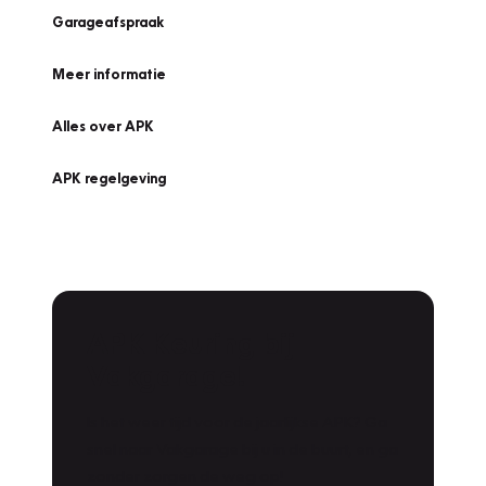
Garageafspraak
Meer informatie
Alles over APK
APK regelgeving
APK Keuring bij
Vakgarage!
Is het weer tijd voor de jaarlijkse APK? Ga
snel naar Vakgarage bij u in de buurt, en ga
zonder zorgen de weg op!